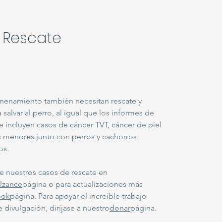
Rescate
nenamiento también necesitan rescate y
salvar al perro, al igual que los informes de
e incluyen casos de cáncer TVT, cáncer de piel
as menores junto con perros y cachorros
ios.
e nuestros casos de rescate en
lzance
página o para actualizaciones más
ook
página. Para apoyar el increíble trabajo
divulgación, diríjase a nuestro
donar
página.