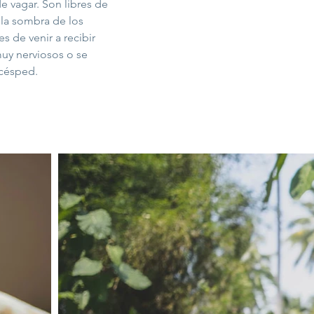
e vagar. Son libres de
 la sombra de los
s de venir a recibir
uy nerviosos o se
 césped.