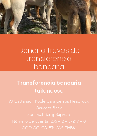
Donar a través de
transferencia
bancaria
Transferencia bancaria
tailandesa
VJ Cattanach Poole para perros Headrock
Kasikorn Bank
Sucursal Bang Saphan
Número de cuenta: 295 – 2 – 37247 – 8
CÓDIGO SWIFT: KASITHBK