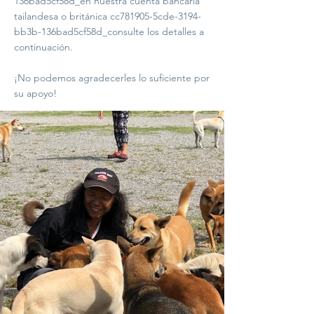
136bad5cf58d_en nuestra cuenta bancaria
tailandesa o británica cc781905-5cde-3194-
bb3b-136bad5cf58d_consulte los detalles a
continuación.
¡No podemos agradecerles lo suficiente por
su apoyo!