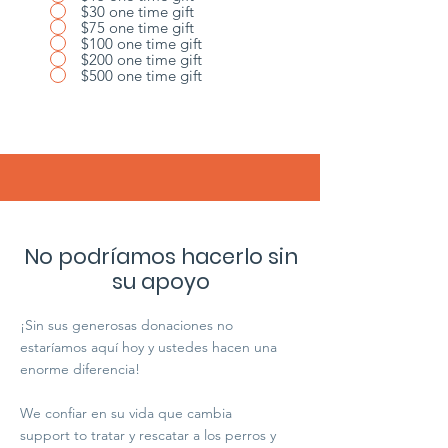
$30 one time gift
$75 one time gift
$100 one time gift
$200 one time gift
$500 one time gift
Para tarjetas de crédito/débito
No podríamos hacerlo sin
su apoyo
¡Sin sus generosas donaciones no
estaríamos aquí hoy y ustedes hacen una
enorme diferencia!
We confiar en su vida que cambia
support to tratar y rescatar a los perros y