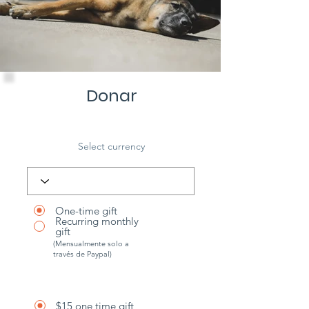
Donar
Select currency
One-time gift
Recurring monthly
gift
(Mensualmente solo a
través de Paypal)
$15 one time gift